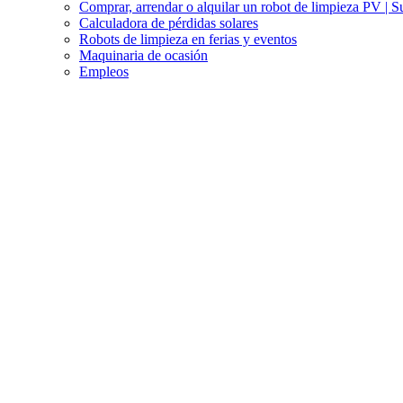
Comprar, arrendar o alquilar un robot de limpieza PV | S
Calculadora de pérdidas solares
Robots de limpieza en ferias y eventos
Maquinaria de ocasión
Empleos