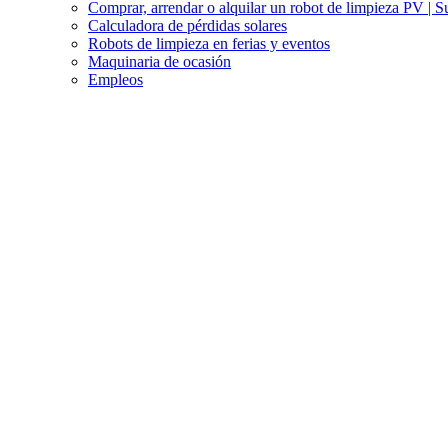
Comprar, arrendar o alquilar un robot de limpieza PV | S
Calculadora de pérdidas solares
Robots de limpieza en ferias y eventos
Maquinaria de ocasión
Empleos