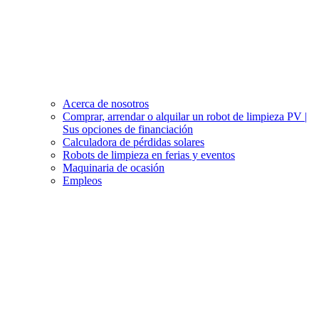
Acerca de nosotros
Comprar, arrendar o alquilar un robot de limpieza PV |
Sus opciones de financiación
Calculadora de pérdidas solares
Robots de limpieza en ferias y eventos
Maquinaria de ocasión
Empleos