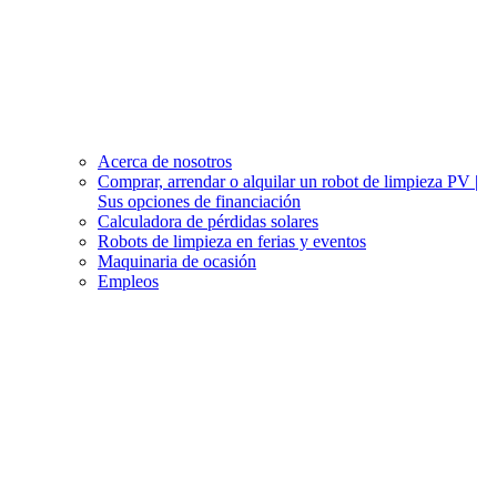
Acerca de nosotros
Comprar, arrendar o alquilar un robot de limpieza PV |
Sus opciones de financiación
Calculadora de pérdidas solares
Robots de limpieza en ferias y eventos
Maquinaria de ocasión
Empleos