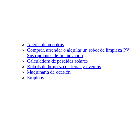
Acerca de nosotros
Comprar, arrendar o alquilar un robot de limpieza PV |
Sus opciones de financiación
Calculadora de pérdidas solares
Robots de limpieza en ferias y eventos
Maquinaria de ocasión
Empleos