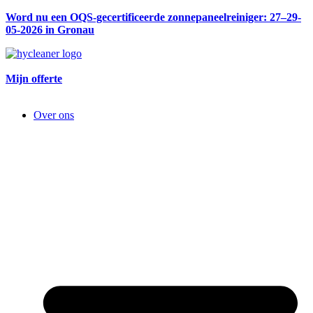
Word nu een OQS-gecertificeerde zonnepaneelreiniger: 27–29-
05-2026 in Gronau
Mijn offerte
Over ons