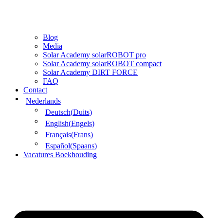
Blog
Media
Solar Academy solarROBOT pro
Solar Academy solarROBOT compact
Solar Academy DIRT FORCE
FAQ
Contact
Nederlands
Deutsch
(
Duits
)
English
(
Engels
)
Français
(
Frans
)
Español
(
Spaans
)
Vacatures Boekhouding