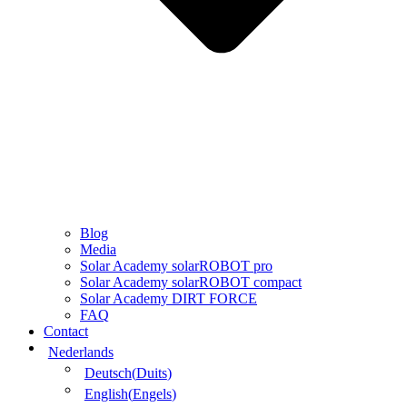
Blog
Media
Solar Academy solarROBOT pro
Solar Academy solarROBOT compact
Solar Academy DIRT FORCE
FAQ
Contact
Nederlands
Deutsch
(
Duits
)
English
(
Engels
)