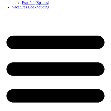
Español
(
Spaans
)
Vacatures Boekhouding