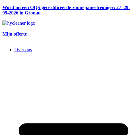
Word nu een OQS-gecertificeerde zonnepaneelreiniger: 27–29-
05-2026 in Gronau
Mijn offerte
Over ons