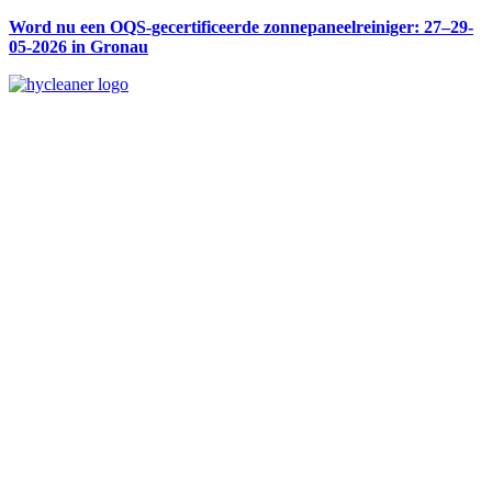
Word nu een OQS-gecertificeerde zonnepaneelreiniger: 27–29-
05-2026 in Gronau