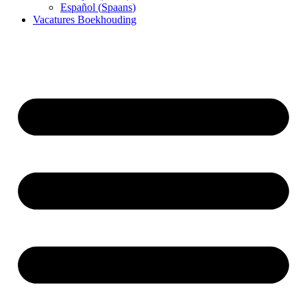
Español
(
Spaans
)
Vacatures Boekhouding