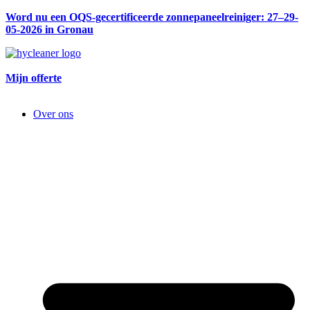
Word nu een OQS-gecertificeerde zonnepaneelreiniger: 27–29-
05-2026 in Gronau
Mijn offerte
Over ons