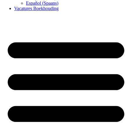
Español
(
Spaans
)
Vacatures Boekhouding