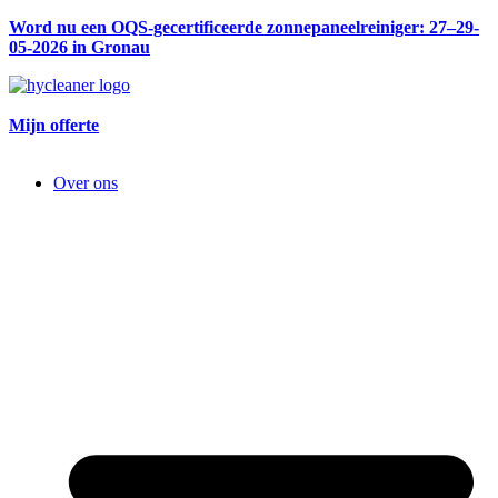
Word nu een OQS-gecertificeerde zonnepaneelreiniger: 27–29-
05-2026 in Gronau
Mijn offerte
Over ons