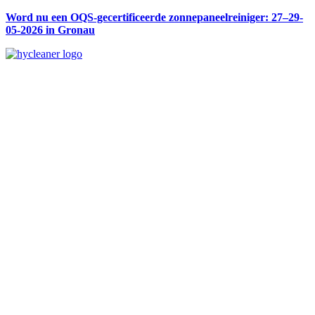
Word nu een OQS-gecertificeerde zonnepaneelreiniger: 27–29-
05-2026 in Gronau