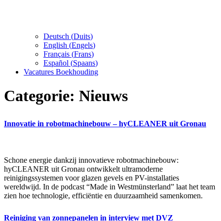
Deutsch
(
Duits
)
English
(
Engels
)
Français
(
Frans
)
Español
(
Spaans
)
Vacatures Boekhouding
Categorie:
Nieuws
Innovatie in robotmachinebouw – hyCLEANER uit Gronau
Schone energie dankzij innovatieve robotmachinebouw:
hyCLEANER uit Gronau ontwikkelt ultramoderne
reinigingssystemen voor glazen gevels en PV-installaties
wereldwijd. In de podcast “Made in Westmünsterland” laat het team
zien hoe technologie, efficiëntie en duurzaamheid samenkomen.
Reiniging van zonnepanelen in interview met DVZ