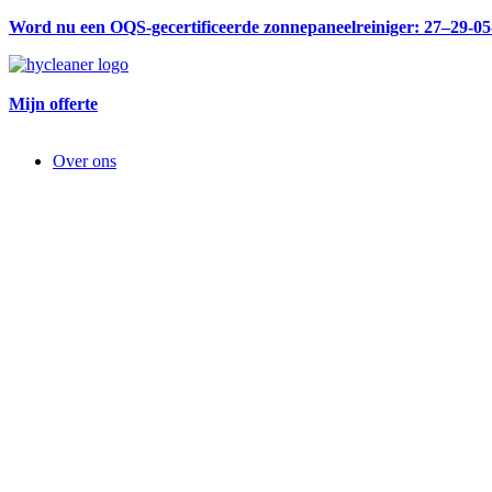
Word nu een OQS-gecertificeerde zonnepaneelreiniger: 27–29-0
Mijn offerte
Over ons