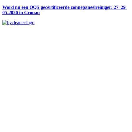
Word nu een OQS-gecertificeerde zonnepaneelreiniger: 27–29-
05-2026 in Gronau