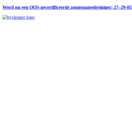
Word nu een OQS-gecertificeerde zonnepaneelreiniger: 27–29-0