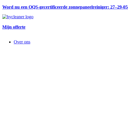
Word nu een OQS-gecertificeerde zonnepaneelreiniger: 27–29-0
Mijn offerte
Over ons